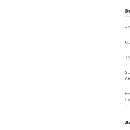
De
AP
OG
Th
SC
de
Ma
fa
A