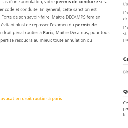
e cas d’une annulation, votre
permis de conduire
sera
L’
er code et conduite. En général, cette sanction est
L’
 Forte de son savoir-faire, Maitre DECAMPS fera en
dr
 évitant ainsi de repasser l’examen du
permis de
L’
n droit pénal routier à
Paris
, Maitre Decamps, pour tous
st
pu
xpertise résoudra au mieux toute annulation ou
C
Bl
Qu
avocat en droit routier à paris
Ce
po
le