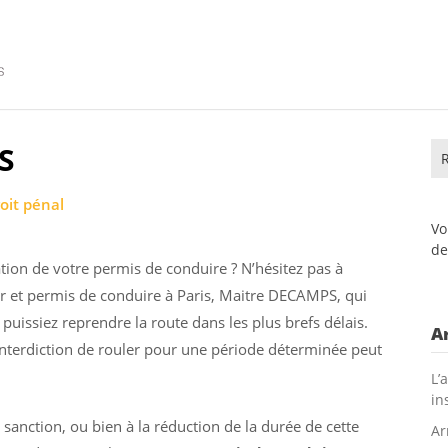
I
n
f
o
J
S
Re
u
oit pénal
r
Vo
i
de
d
ion de votre permis de conduire ? N’hésitez pas à
i
er et permis de conduire à Paris, Maitre DECAMPS, qui
q
uissiez reprendre la route dans les plus brefs délais.
A
nterdiction de rouler pour une période déterminée peut
u
L’
e
in
anction, ou bien à la réduction de la durée de cette
Ar