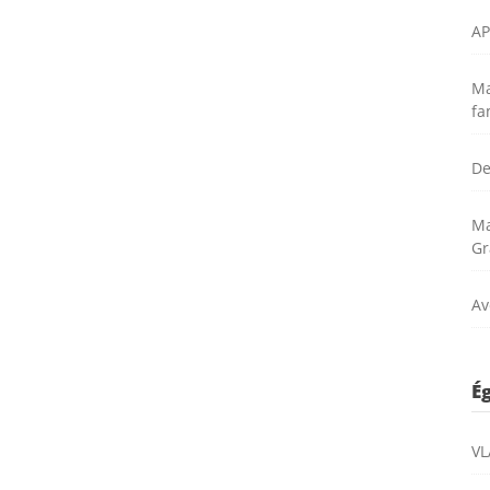
AP
Ma
fa
De
Ma
Gr
Av
É
VL